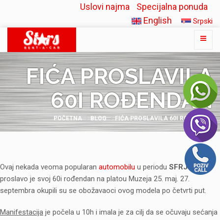
Uslovi najma
Specijalna ponuda
English
Srpski
FIĆA PROSLAVILA
60I ROĐENDAN
POČETNA
BLOG
FIĆA PROSLAVILA 60I ROĐENDAN
Ovaj nekada veoma popularan
automobilu
u periodu
SFRJ-a
,
proslavo je svoj 60i rođendan na platou Muzeja 25. maj. 27.
septembra okupili su se obožavaoci ovog modela po četvrti put.
Manifestacija
je počela u 10h i imala je za cilj da se očuvaju sećanja