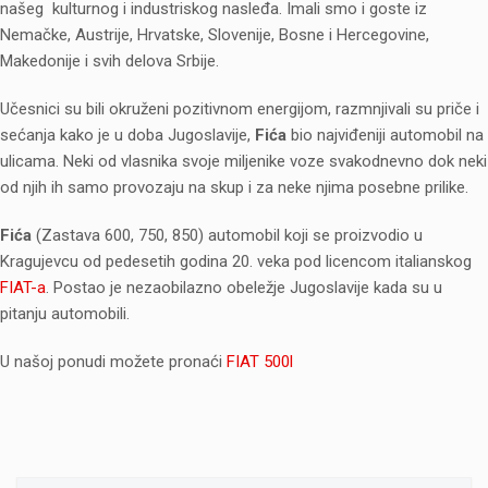
našeg kulturnog i industriskog nasleđa. Imali smo i goste iz
Nemačke, Austrije, Hrvatske, Slovenije, Bosne i Hercegovine,
Makedonije i svih delova Srbije.
Učesnici su bili okruženi pozitivnom energijom, razmnjivali su priče i
sećanja kako je u doba Jugoslavije,
Fića
bio najviđeniji automobil na
ulicama. Neki od vlasnika svoje miljenike voze svakodnevno dok neki
od njih ih samo provozaju na skup i za neke njima posebne prilike.
Fića
(Zastava 600, 750, 850) automobil koji se proizvodio u
Kragujevcu od pedesetih godina 20. veka pod licencom italianskog
FIAT-a
. Postao je nezaobilazno obeležje Jugoslavije kada su u
pitanju automobili.
U našoj ponudi možete pronaći
FIAT 500l