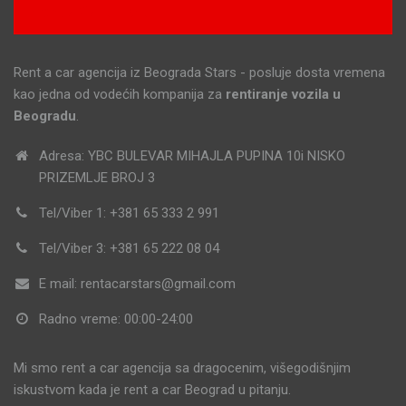
Rent a Car STARS
Rent a car agencija iz Beograda Stars - posluje dosta vremena
kao jedna od vodećih kompanija za
rentiranje vozila u
Beogradu
.
Adresa: YBC BULEVAR MIHAJLA PUPINA 10i NISKO
PRIZEMLJE BROJ 3
Tel/Viber 1: +381 65 333 2 991
Tel/Viber 3: +381 65 222 08 04
E mail: rentacarstars@gmail.com
Radno vreme: 00:00-24:00
Mi smo rent a car agencija sa dragocenim, višegodišnjim
iskustvom kada je rent a car Beograd u pitanju.