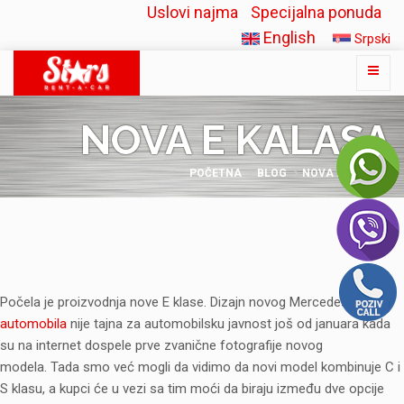
Uslovi najma
Specijalna ponuda
English
Srpski
NOVA E KALASA
POČETNA
BLOG
NOVA E KALASA
Počela je proizvodnja nove E klase. Dizajn novog Mercedesovog
automobila
nije tajna za automobilsku javnost još od januara kada
su na internet dospele prve zvanične fotografije novog
modela.
Tada smo već mogli da vidimo da novi model kombinuje C i
S klasu, a kupci će u vezi sa tim moći da biraju između dve opcije