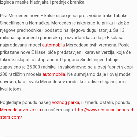
izgleda maske hladnjaka i prednjek branika.
Prvi Mercedes nove E kalse sišao je sa proizvodne trake fabrike
Sindelfingen u Nemačkoj. Mercedes je iskoristio tu priliku i izložio
njegove predhodnike i podsetio na njegovu dugu istoriju. Sa 13
miliona isporučenih primeraka proizvođači kažu da je E kalasa
najprodavaniji model
automobila
Mercedesa svih vremena. Posle
prikazane nove E klase, biće predstavljen i karavan verzija, koja će
takođe sklapati u istoj fabrici. U pogonu Sindelfingen fabrije
zaposleno je 25.000 radnika, i svakodnevno se u ovoj fabrici sklopi
200 različitih modela
automobila
. Ne sumnjamo da je i ovaj model
savršen, kao i svaki Mercedesov model koji odiše elegancijom i
kvalitetom.
Pogledajte ponudu našeg
voznog parka
, i između ostalih, ponudu
Mercedesovih vozila
na našem sajtu:
http://www.rentacar-beograd-
stars.com/