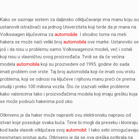
Kako se saznaje sistem za daljinsko otključavanje ima manu koju su
ustanovili istraživači sa jednog Univerziteta koji tvrde da je mana na
Volkswagen ključevima za
automobile
. I shodno tome na meti
hakera se može naći veliki broj
automobila
ove marke. Ustanovilo se
još i da nisu u problemu samo Volkswagenovi modeli, već i ostali
koji nisu u vlasništvu ovog proizvođača. Tvrdi se da će većina
modela
automobila
koji su proizvedeni od 1995. godine do sada
imati problem ove vrste. Taj broj automobila koji će imati ovu vrstu
problema, koji se odnosi na ključeve i njihovu manu preći će prema
studiji i preko 100 miliona vozila. Što će izazvati velike probleme
kako valsnicima tako i proizvođačima modela koji imaju grešku koja
se može podvući hakerima pod oko.
Otkriveno je da haker može napraviti ovu elektronsku napravu od
stvari koje poseduje svaka kuća. Time bi mogli da preseku i kloniraju
kod kada vlasnik otključava svoj
automobil.
I tako sebi omogućavaju
nesmetani pristup autu. Otkriveno je da se ova greška potkrala na