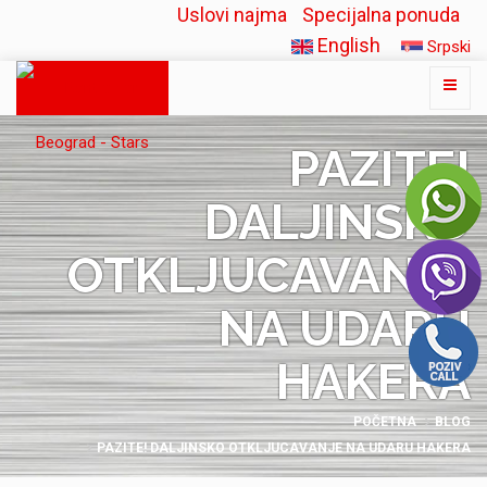
Uslovi najma
Specijalna ponuda
English
Srpski
PAZITE!
DALJINSKO
OTKLJUCAVANJE
NA UDARU
HAKERA
POČETNA
BLOG
PAZITE! DALJINSKO OTKLJUCAVANJE NA UDARU HAKERA