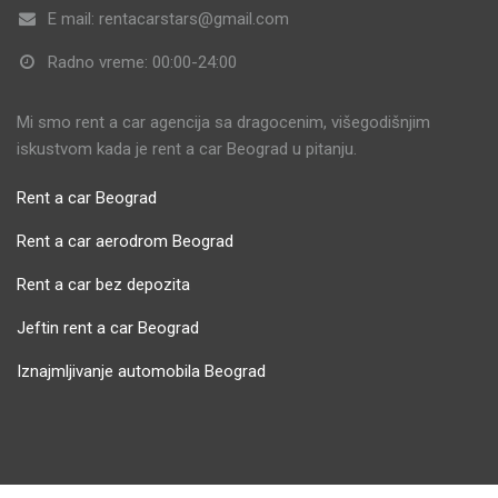
E mail: rentacarstars@gmail.com
Radno vreme: 00:00-24:00
Mi smo rent a car agencija sa dragocenim, višegodišnjim
iskustvom kada je rent a car Beograd u pitanju.
Rent a car Beograd
Rent a car aerodrom Beograd
Rent a car bez depozita
Jeftin rent a car Beograd
Iznajmljivanje automobila Beograd