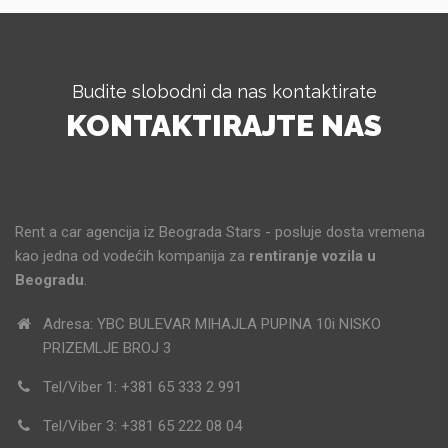
Budite slobodni da nas kontaktirate
KONTAKTIRAJTE NAS
Rent a car agencija iz Beograda Stars - posluje dosta vremena
kao jedna od vodećih kompanija za
rentiranje vozila u
Beogradu
.
Adresa: YBC BULEVAR MIHAJLA PUPINA 10i NISKO
PRIZEMLJE BROJ 3
Tel/Viber 1: +381 65 333 2 991
Tel/Viber 3: +381 65 222 08 04