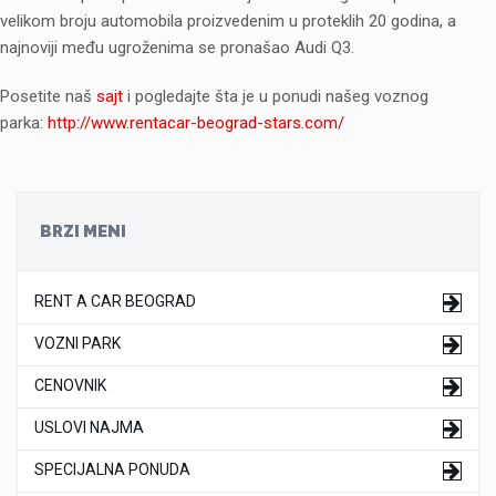
velikom broju automobila proizvedenim u proteklih 20 godina, a
najnoviji među ugroženima se pronašao Audi Q3.
Posetite naš
sajt
i pogledajte šta je u ponudi našeg voznog
parka:
http://www.rentacar-beograd-stars.com/
BRZI MENI
RENT A CAR BEOGRAD
VOZNI PARK
CENOVNIK
USLOVI NAJMA
SPECIJALNA PONUDA