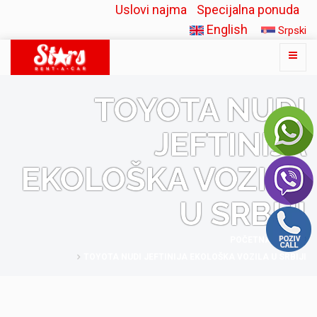
Uslovi najma
Specijalna ponuda
English
Srpski
TOYOTA NUDI
JEFTINIJA
EKOLOŠKA VOZILA
U SRBIJI
POČETNA
BLOG
TOYOTA NUDI JEFTINIJA EKOLOŠKA VOZILA U SRBIJI