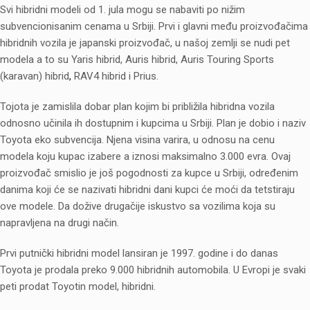
Svi hibridni modeli od 1. jula mogu se nabaviti po nižim
subvencionisanim cenama u Srbiji. Prvi i glavni među proizvođačima
hibridnih vozila je japanski proizvođač, u našoj zemlji se nudi pet
modela a to su
Yaris hibrid, Auris hibrid, Auris Touring Sports
(karavan) hibrid
,
RAV4 hibrid i Prius.
Tojota je zamislila dobar plan kojim bi približila hibridna vozila
odnosno učinila ih dostupnim i kupcima u Srbiji. Plan je dobio i naziv
Toyota eko subvencija. Njena visina varira, u odnosu na cenu
modela koju kupac izabere a iznosi maksimalno 3.000 evra. Ovaj
proizvođač smislio je još pogodnosti za kupce u Srbiji, određenim
danima koji će se nazivati hibridni dani kupci će moći da tetstiraju
ove modele. Da dožive drugačije iskustvo sa vozilima koja su
napravljena na drugi način.
Prvi putnički hibridni model lansiran je 1997. godine i do danas
Toyota je prodala preko 9.000 hibridnih automobila. U Evropi je svaki
peti prodat Toyotin model, hibridni.