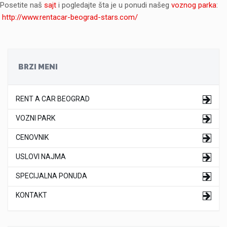
Posetite naš
sajt
i pogledajte šta je u ponudi našeg
voznog parka
:
http://www.rentacar-beograd-stars.com/
BRZI MENI
RENT A CAR BEOGRAD
VOZNI PARK
CENOVNIK
USLOVI NAJMA
SPECIJALNA PONUDA
KONTAKT