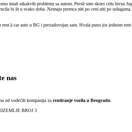
mo imali nikakvih problema sa autom. Presli smo skoro celu bivsu Ju
ucila bi ih u svako doba .Nemaju premca niti po ceni niti po uslugama.S
 rent à car auto u BG i prezadovojan sam. Hvala puno jos jednom rent à
te nas
edna od vodećih kompanija za
rentiranje vozila u Beogradu
.
RIZEMLJE BROJ 3