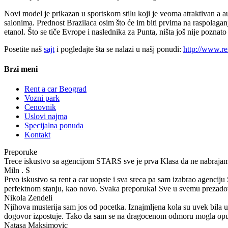
Novi model je prikazan u sportskom stilu koji je veoma atraktivan a
salonima. Prednost Brazilaca osim što će im biti prvima na raspolaganju
etanol. Što se tiče Evrope i naslednika za Punta, ništa još nije poznat
Posetite naš
sajt
i pogledajte šta se nalazi u našj ponudi:
http://www.re
Brzi meni
Rent a car Beograd
Vozni park
Cenovnik
Uslovi najma
Specijalna ponuda
Kontakt
Preporuke
Trece iskustvo sa agencijom STARS sve je prva Klasa da ne nab
Miln . S
Prvo iskustvo sa rent a car uopste i sva sreca pa sam izabrao agenciju
perfektnom stanju, kao novo. Svaka preporuka! Sve u svemu prezado
Nikola Zendeli
Njihova musterija sam jos od pocetka. Iznajmljena kola su uvek bila u
dogovor izpostuje. Tako da sam se na dragocenom odmoru mogla opusti
Natasa Maksimovic