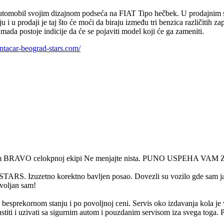
 automobil svojim dizajnom podseća na FIAT Tipo hečbek. U prodajnim s
 i u prodaji je taj što će moći da biraju između tri benzica različitih 
o mada postoje indicije da će se pojaviti model koji će ga zameniti.
ntacar-beograd-stars.com/
rajam BRAVO celokpnoj ekipi Ne menjajte nista. PUNO USPEHA VAM 
 STARS. Izuzetno korektno bavljen posao. Dovezli su vozilo gde sam ja t
voljan sam!
 besprekornom stanju i po povoljnoj ceni. Servis oko izdavanja kola je v
ti i uzivati sa sigurnim autom i pouzdanim servisom iza svega toga. Pr