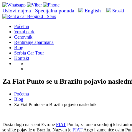
Uslovi najma
Specijalna ponuda
English
Srpski
Početna
Vozni park
Cenovnik
Rentiranje apartmana
Blog
Serbia Car Tour
Kontakt
Za Fiat Punto se u Brazilu pojavio nasledn
Početna
Blog
Za Fiat Punto se u Brazilu pojavio naslednik
Dosta dugo na sceni Evrope
FIAT
Punto, za one u srednjoj klasi auto
se slike pojavile u Brazilu. Nazvan je
FIAT
Argo i zameniće osim Punt