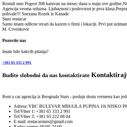
Rentali smo Pegeot 308 karavan na mesec dana u maju ove godine.Nis
Agencija veoma usluzna. Ljubaznost i poslovnost je prva klasa.Prepor
pohvale!!! Snezana Rozek iz Kanade
Stars rentacar
Samo imam odlicne stvari da kazem o firmi i lokaciji. Prvi put uzimam
M. Crvenkovic
Pozovite nas
Imate bilo kakvih pitanja?
+381 65 333 2 991
Kontaktiraj
Budite slobodni da nas kontaktirate
Rent a car agencija iz Beograda Stars - posluje dosta vremena kao j
Adresa: YBC BULEVAR MIHAJLA PUPINA 10i NISKO P
Tel/Viber 1: +381 65 333 2 991
Tel/Viber 3: +381 65 222 08 04
E mail: rentacarstars@gmail.com
Radno vreme: 00:00-24:00