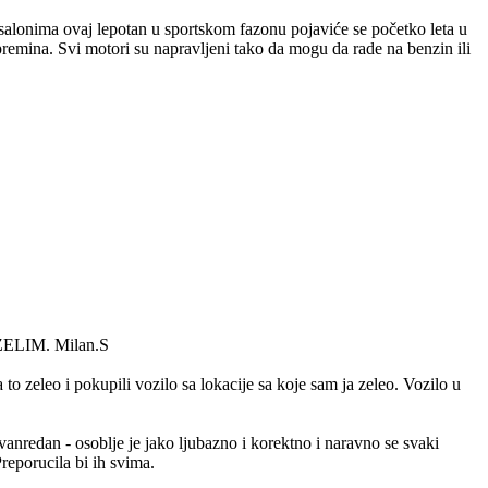
alonima ovaj lepotan u sportskom fazonu pojaviće se početko leta u
zapremina. Svi motori su napravljeni tako da mogu da rade na benzin ili
ZELIM. Milan.S
o zeleo i pokupili vozilo sa lokacije sa koje sam ja zeleo. Vozilo u
anredan - osoblje je jako ljubazno i korektno i naravno se svaki
eporucila bi ih svima.