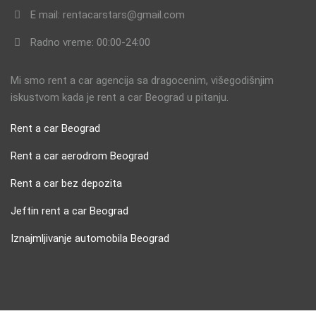
E mail: rentacarstars@gmail.com
Radno vreme: 00:00-24:00
Mi smo rent a car agencija sa dragocenim, višegodišnjim
iskustvom kada je rent a car Beograd u pitanju.
Rent a car Beograd
Rent a car aerodrom Beograd
Rent a car bez depozita
Jeftin rent a car Beograd
Iznajmljivanje automobila Beograd