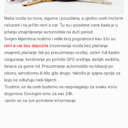
Naša vozila su nova, sigurna i pouzdana, a ujedno uvek možete
računati i na jeftin rent a car. Tu su i posebne cene kada je u
pitanju iznajmljivanje automobila na duži period.
Svojim klijentima nudimo i veliki broj pogodnosti kao što su
rent a car bez depozita
(rezervacija vozila bez plaćanja
unapred, plaćanje tek po preuzimanju vozila), zatim full kasko
osiguranje, korišćenje po potrebi GPS uređaja, dečijih sedišta,
lanaca za gume itd. Preuzimanje automobila na lokaciji po
izboru, aerodromu ili bilo gde drugo, takođe je sjajna opcija za
koju se odlučuju naši klijenti.
Trudimo se da uvek budemo na raspolaganju za svaku vrstu
dogovora. Dostupni smo za vas 24h.
Javite se za sve potrebne informacije.