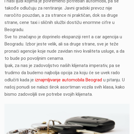
i naši ljudi kojima je povremeno potreban automobil, pa se
takođe odlučuju za rentiranje. Javni gradski prevoz nije
naročito pouzdan, a za strance ni praktičan, dok sa druge
strane, cene taxi i sličnih službi dostižu enormne cifre u
Beogradu.
Sve to značajno je doprinelo ekspanziji rent a car agencija u
Beogradu. Izbor jeste velik, ali sa druge strane, sve je teže
pronaći agencije koje nude zavidan nivo kvaliteta usluge, a da
to bude po povoljnim cenama.
Ipak, za nas je zadovoljstvo naših klijenata imperativ, pa se
trudimo da budemo najbolja opcija za koju će se uvek rado
odlučiti kada je
iznajmljivanje automobila Beograd
u pitanju. U
našoj ponudi se nalazi širok asortiman vozila svih klasa, kako
bismo zadovoljili sve potrebe svojih klijenata.