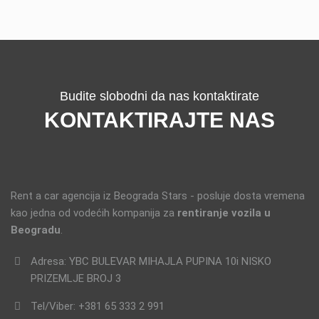
Budite slobodni da nas kontaktirate
KONTAKTIRAJTE NAS
Rent a car agencija iz Beograda Stars - posluje dosta vremena
kao jedna od vodećih kompanija za
rentiranje vozila u
Beogradu
.
Adresa: YBC BULEVAR MIHAJLA PUPINA 10i NISKO
PRIZEMLJE BROJ 3
Tel/Viber: +381 65 333 2 991