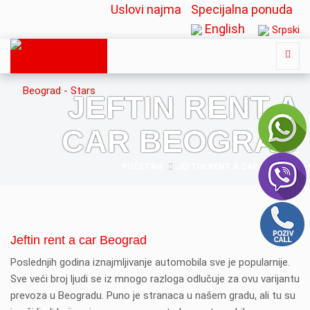
Uslovi najma
Specijalna ponuda
English
Srpski
JEFTIN RENT A
CAR BEOGRAD
POČETNA
JEFTIN RENT A CAR BEOGRAD
Jeftin rent a car Beograd
Poslednjih godina iznajmljivanje automobila sve je popularnije.
Sve veći broj ljudi se iz mnogo razloga odlučuje za ovu varijantu
prevoza u Beogradu. Puno je stranaca u našem gradu, ali tu su