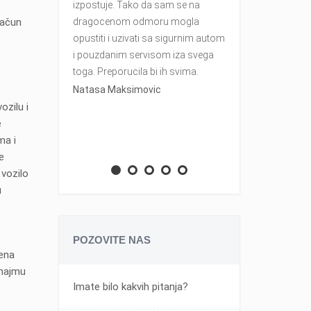
izpostuje. Tako da sam se na
račun
dragocenom odmoru mogla
opustiti i uzivati sa sigurnim autom
i pouzdanim servisom iza svega
toga. Preporucila bi ih svima.
Natasa Maksimovic
ozilu i
e
ma i
e
vozilo
u
POZOVITE NAS
čena
 najmu
Imate bilo kakvih pitanja?