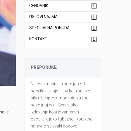
CENOVNIK
USLOVI NAJMA
SPECIJALNA PONUDA
KONTAKT
PREPORUKE
ja, svima
Njihova musterija sam jos od
moje pohvale
ovoljni i
pocetka. Iznajmljena kola su uvek
osoblje kao i 
o
bila u besprekornom stanju i po
Stars,odlicn
povoljnoj ceni. Servis oko
sa zaposlenim
ma je
izdavanja kola je vanredan -
korektna rent
osoblje je jako ljubazno i korektno i
Pedja Samar
naravno se svaki dogovor