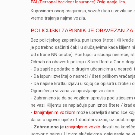
PAI (Personal Accident Insurance) Osiguranje lica
Kupovinom ovog osiguranja, vozač i lica u vozilu se o
vreme trajanja najma vozila.
POLICIJSKI ZAPISNIK JE OBAVEZAN Z
Bez policijskog zapisnika, pun iznos štete i /ili krađ
je potrebno sačiniti čak i u slučajevima kada klijent 
od strane NN osobe). Postupci u slučaju nesreće, štet
Odmah da obavesti policiju i Stars Rent a Car o doga
- Da zapiše podatke o drugim učesnicima u nesreći t
- Da ispuni izveštaj o nesreći / šteti prilikom vraćanja
- Da napiše kratku izjavu u kojoj će opisati uzroke i 
Ograničenja vezana za upravljanje vozilom:
- Zabranjeno je da se vozilom upravlja pod uticajem a
ne vazi. Klijentu se naplaćuje pun iznos štete / krađe
-
Iznajmljenim vozilom
može upravljati samo lice ko
da se u ugovor upiše i 1 dodatni vozač, uz odobrenj
-
Zabranjeno je
iznajmljeno vozilo
davati na korišć
ugovor o najmu. U ovim slučajevima, osiguranje ne va