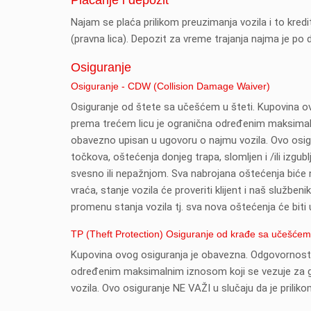
Najam se plaća prilikom preuzimanja vozila i to kre
(pravna lica). Depozit za vreme trajanja najma je po
Osiguranje
Osiguranje - CDW (Collision Damage Waiver)
Osiguranje od štete sa učešćem u šteti. Kupovina o
prema trećem licu je ogranična određenim maksimalni
obavezno upisan u ugovoru o najmu vozila. Ovo osigu
točkova, oštećenja donjeg trapa, slomljen i /ili izgub
svesno ili nepažnjom. Sva nabrojana oštećenja biće
vraća, stanje vozila će proveriti klijent i naš službe
promenu stanja vozila tj. sva nova oštećenja će bit
TP (Theft Protection) Osiguranje od krađe sa učešćem 
Kupovina ovog osiguranja je obavezna. Odgovornost za 
određenim maksimalnim iznosom koji se vezuje za gr
vozila. Ovo osiguranje NE VAŽI u slučaju da je prilikom 