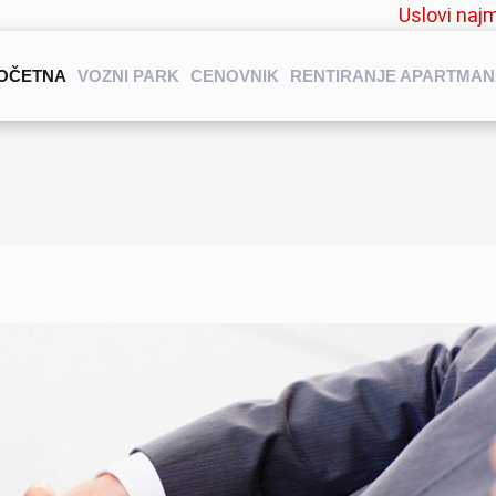
Uslovi naj
OČETNA
VOZNI PARK
CENOVNIK
RENTIRANJE APARTMA