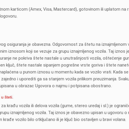
veoma usluzna. Ljubaznost i
ditnom karticom (Amex, Visa, Mastercard), gotovinom ili uplatom na 
poslovnost je prva
 dogovoru.
klasa.Preporucila bi ih u svako
doba .Nemaju premca niti po ceni
niti po uslugama.Svaka cast na
kvaliteti. Ostajemo njihova
musterija za sigurno.Sve pohvale!!!
vog osiguranja je obavezna. Odgovornost za štetu na iznajmljenom v
Snezana Rozek iz Kanade
m iznosom koji se vezuje za grupu iznajmljenog vozila. Taj iznos j
ranje ne pokriva štete nastale u unutrašnjosti vozila, oštećenje gu
Stars rentacar
ljen ključ, štete nastale sipanjem pogrešne vrste goriva i štete nanet
 naplaćena u punom iznosu u momentu kada se vozilo vrati. Kada se 
nik zajedno i uporediti ga sa stanjem vozila prilikom preuzimanja. Svak
i upisana u obrazac Ugovora o najmu i potpisana obostrano.
u šteti.
krađu vozila ili delova vozila (gume, stereo uredaj i sl.) je ograni
upu iznajmljenog vozila. Taj iznos je obavezno upisan u ugovoru o
krađe vozilo bilo otključano ili je ključ bio ostavljen u bravi volana.