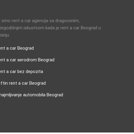
 smo rent a car agencija sa dragocenim,
šegodišnjim iskustvom kada je rent a car Beograd u
tanju.
ent a car Beograd
ent a car aerodrom Beograd
nt a car bez depozita
ftin rent a car Beograd
najmljivanje automobila Beograd