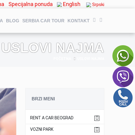
ma
Specijalna ponuda
English
Srpski
NA
BLOG
SERBIA CAR TOUR
KONTAKT
USLOVI NAJMA
POČETNA
USLOVI NAJMA
BRZI MENI
RENT A CAR BEOGRAD
VOZNI PARK