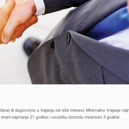
Rentali smo Pegeot 308 karavan
Odlična rent a car agenci
na mesec dana u maju ove
bi ih preporučio. Veoma p
godine.Nismo imali nikakvih
spremni na dogovor ok
problema sa autom. Presli smo
preuzimanja vozila.
dana) ili dugoročno u trajanju od više meseci. Minimalno trajanje naj
skoro celu bivsu Jug.Auto je bio
Miloš Popović
ra imati najmanje 21 godinu i vozačku dozvolu minimum 3 godine.
veoma udoban i komforan i po
veoma povoljnoj ceni. Agencija