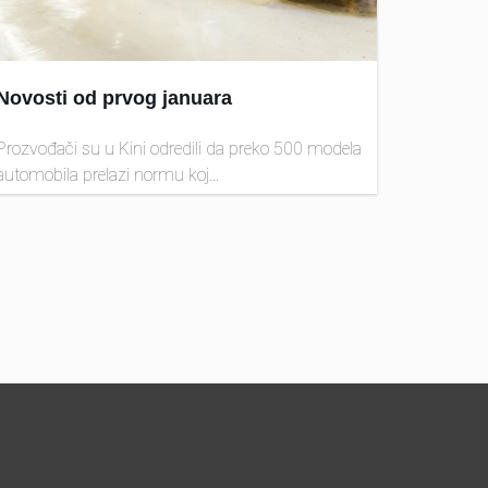
Novosti od prvog januara
Prozvođači su u Kini odredili da preko 500 modela
automobila prelazi normu koj...