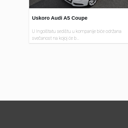
Uskoro Audi A5 Coupe
U Ingolštatu sedištu u kompanije biće održana
svečanost na kojoj će b...