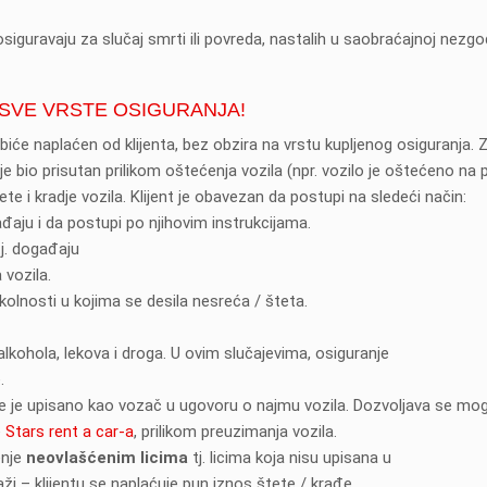
siguravaju za slučaj smrti ili povreda, nastalih u saobraćajnoj nezgod
A SVE VRSTE OSIGURANJA!
e biće naplaćen od klijenta, bez obzira na vrstu kupljenog osiguranja. 
nije bio prisutan prilikom oštećenja vozila (npr. vozilo je oštećeno na 
e i kradje vozila. Klijent je obavezan da postupi na sledeći način:
đaju i da postupi po njihovim instrukcijama.
j. događaju
 vozila.
okolnosti u kojima se desila nesreća / šteta.
lkohola, lekova i droga. U ovim slučajevima, osiguranje
.
je je upisano kao vozač u ugovoru o najmu vozila. Dozvoljava se m
e
Stars rent a car-a
, prilikom preuzimanja vozila.
enje
neovlašćenim licima
tj. licima koja nisu upisana u
ži – klijentu se naplaćuje pun iznos štete / krađe.