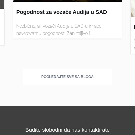
Pogodnost za vozače Audija u SAD
Neobično, ali vozači Audija u SAD-u imaće
neverovatnu pogodnost. Zanimljivo i...
POGLEDAJTE SVE SA BLOGA
Budite slobodni da nas kontaktirate