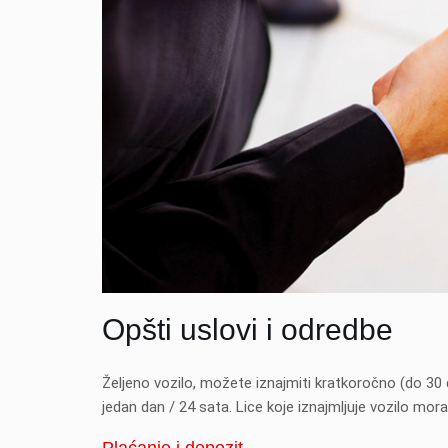
Opšti uslovi i odredbe
Željeno vozilo, možete iznajmiti kratkoročno (do 30 
jedan dan / 24 sata. Lice koje iznajmljuje vozilo mo
Plaćanje i depozit