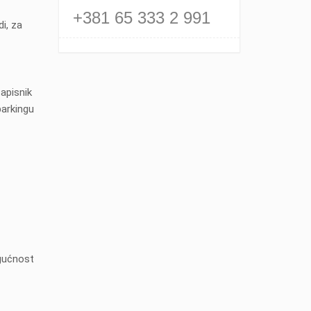
+381 65 333 2 991
i, za
Zapisnik
parkingu
ogućnost