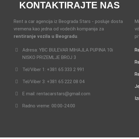
KONTAKTIRAJTE NAS
Rent a car agencija iz Beograda Stars - posluje dosta
Mi
vremena kao jedna od vodećih kompanija za
vi
rentiranje vozila u Beogradu
.
pi
Adresa: YBC BULEVAR MIHAJLA PUPINA 10i
R
NISKO PRIZEMLJE BROJ 3
R
Tel/Viber 1: +381 65 333 2 991
Re
Tel/Viber 3: +381 65 222 08 04
Je
E mail: rentacarstars@gmail.com
Iz
Radno vreme: 00:00-24:00