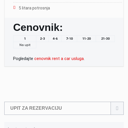
5 litara potrosnja
Cenovnik:
1
2-3
4-6
7-10
11-20
21-30
Na upit
Pogledajte
cenovnik rent a car usluga
.
UPIT ZA REZERVACIJU