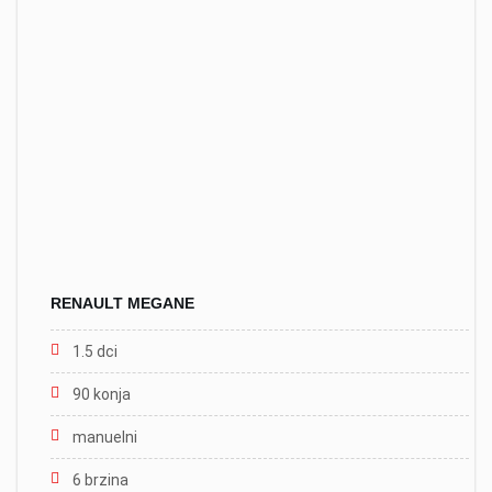
RENAULT MEGANE
1.5 dci
90 konja
manuelni
6 brzina