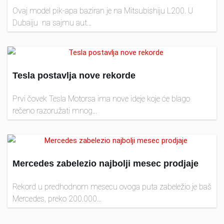
Ovaj model pik-apa baziran je na Mitsubishiju L200. U
Dubaiju na sajmu aut...
Tesla postavlja nove rekorde
Prvi čovek Tesla Motorsa ima nove ideje koje će blago
rečeno razoružati mnog...
Mercedes zabelezio najbolji mesec prodjaje
Rekord u predhodnom mesecu ovoga puta zabeležio je baš
Mercedes, preko 200.000...