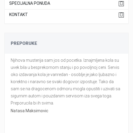
SPECIJALNA PONUDA
KONTAKT
PREPORUKE
Njihova musterija sam jos od pocetka. Iznajmljena kola su
uvek bila u besprekornom stanju i po povoljnoj ceni. Servis
oko izdavanja kola je vanredan - osoblje je jako ljubazno i
korektno i naravno se svaki dogovor izpostuje. Tako da
sam se na dragocenom odmoru mogla opustiti i uzivati sa
sigurnim autom i pouzdanim servisom iza svega toga.
Preporucila bi ih svima.
Natasa Maksimovic