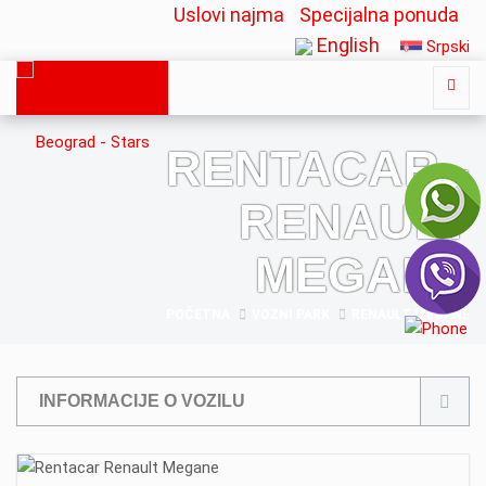
Uslovi najma
Specijalna ponuda
English
Srpski
RENTACAR -
RENAULT
MEGANE
POČETNA
VOZNI PARK
RENAULT MEGANE
INFORMACIJE O VOZILU